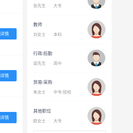
张先生
·
大专
教师
详情
刘女士
·
本科
行政/后勤
梁先生
·
高中
详情
贸易/采购
朱女士
·
中专/技校
其他职位
详情
欧女士
·
大专